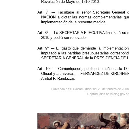
Revolución de Mayo de 1810-2010.
Art. 7º — Facúltase al señor Secretario Genera
NACION a dictar las normas complementarias que 
implementación de la presente medida.
Art. 8º — La SECRETARIA EJECUTIVA finalizará su m
2010 y podrá ser renovado.
Art. 9º — El gasto que demande la implementación
imputado a las partidas presupuestarias correspondi
SECRETARIA GENERAL de la PRESIDENCIA DE L
Art. 10. — Comuníquese, publíquese, dése a la Dir
Oficial y archívese. — FERNANDEZ DE KIRCHNER.
Aníbal F. Randazzo.
Publicado en el
Boletín Oficial
del 20 de febrero de 2008
Reproducido de infoleg.gov.ar